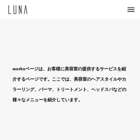
NEWS
NEWS
NEWS
ITEM
ITEM
ト
移
Li
ミ
worksページは、お客様に美容室の提供するサービスを紹
ー
転
p
ル
タ
の
a
ボ
介するページです。ここでは、美容室のヘアスタイルやカ
ル
お
d
ン
ラーリング、パーマ、トリートメント、ヘッドスパなどの
ビ
知
di
エ
様々なメニューを紹介しています。
ュ
ら
ct
ル
ー
せ
–
ジ
テ
リ
ュ
ィ
ッ
ー
ー
プ
ダ