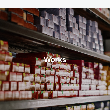
ア
デ
ィ
ク
ト
Works