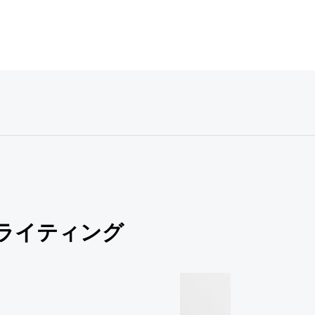
ITEM
ミルボン エルジュー

ダ
 ブライティング