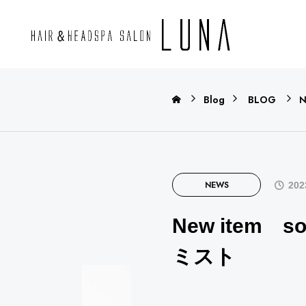
Blog
BLOG
NEWS
ーティ
移転のお知らせ

NEWS
202
New item
ミスト