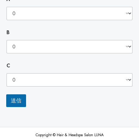
A
B
ル
デ
開
ィ
催
ク
B
中
ト
1
2/
1〜
C
31
送信
Copyright © Hair & Headspa Salon LUNA